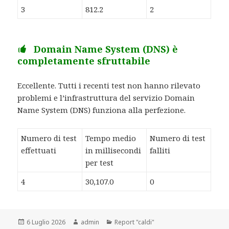
3
812.2
2
Domain Name System (DNS) è
completamente sfruttabile
Eccellente. Tutti i recenti test non hanno rilevato
problemi e l’infrastruttura del servizio Domain
Name System (DNS) funziona alla perfezione.
Numero di test
Tempo medio
Numero di test
effettuati
in millisecondi
falliti
per test
4
30,107.0
0
Scritto
6 Luglio 2026
Autore
admin
Categorie
Report "caldi"