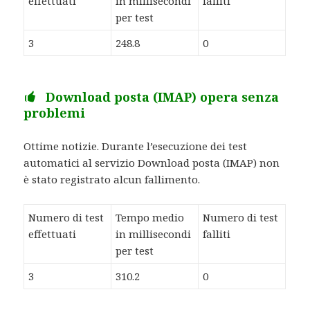
effettuati
in millisecondi
falliti
per test
3
248.8
0
Download posta (IMAP) opera senza
problemi
Ottime notizie. Durante l’esecuzione dei test
automatici al servizio Download posta (IMAP) non
è stato registrato alcun fallimento.
Numero di test
Tempo medio
Numero di test
effettuati
in millisecondi
falliti
per test
3
310.2
0