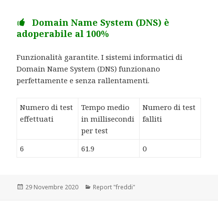
Domain Name System (DNS) è
adoperabile al 100%
Funzionalità garantite. I sistemi informatici di
Domain Name System (DNS) funzionano
perfettamente e senza rallentamenti.
Numero di test
Tempo medio
Numero di test
effettuati
in millisecondi
falliti
per test
6
61.9
0
Scritto
29 Novembre 2020
Categorie
Report "freddi"
il