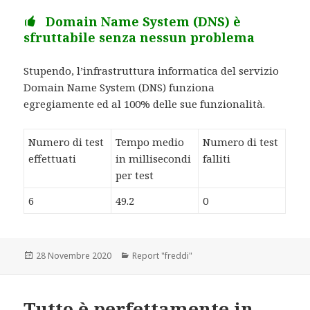
Domain Name System (DNS) è
sfruttabile senza nessun problema
Stupendo, l’infrastruttura informatica del servizio
Domain Name System (DNS) funziona
egregiamente ed al 100% delle sue funzionalità.
Numero di test
Tempo medio
Numero di test
effettuati
in millisecondi
falliti
per test
6
49.2
0
Scritto
28 Novembre 2020
Categorie
Report "freddi"
il
Tutto è perfettamente in