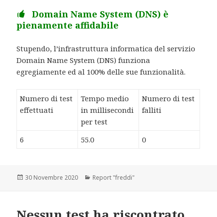
Domain Name System (DNS) è
pienamente affidabile
Stupendo, l’infrastruttura informatica del servizio
Domain Name System (DNS) funziona
egregiamente ed al 100% delle sue funzionalità.
Numero di test
Tempo medio
Numero di test
effettuati
in millisecondi
falliti
per test
6
55.0
0
Scritto
30 Novembre 2020
Categorie
Report "freddi"
il
Nessun test ha riscontrato