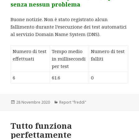
senza nessun problema
Buone notizie. Non è stato registrato alcun
fallimento durante l’esecuzione dei test automatici
al servizio Domain Name System (DNS).
Numero di test
Tempo medio
Numero di test
effettuati
in millisecondi
falliti
per test
6
61.6
0
Scritto
28 Novembre 2020
Categorie
Report "freddi"
il
Tutto funziona
perfettamente