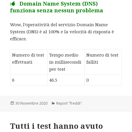
Domain Name System (DNS)
funziona senza nessun problema
Wow, l’operatività del servizio Domain Name
System (DNS) è al 100% e la velocità di risposta è
efficace.
Numero di test
Tempo medio
Numero di test
effettuati
in millisecondi
falliti
per test
6
46.5
0
Scritto
30 Novembre 2020
Categorie
Report "freddi"
il
Tutti i test hanno avuto