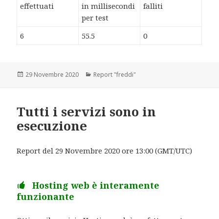
effettuati
in millisecondi
falliti
per test
6
55.5
0
Scritto
29 Novembre 2020
Categorie
Report "freddi"
il
Tutti i servizi sono in
esecuzione
Report del 29 Novembre 2020 ore 13:00 (GMT/UTC)
Hosting web è interamente
funzionante