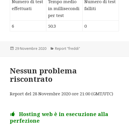
Numero di test
Tempo medio
Numero di test
effettuati
in millisecondi
falliti
per test
6
50.3
0
Scritto
29 Novembre 2020
Categorie
Report "freddi"
il
Nessun problema
riscontrato
Report del 28 Novembre 2020 ore 21:00 (GMT/UTC)
Hosting web è in esecuzione alla
perfezione