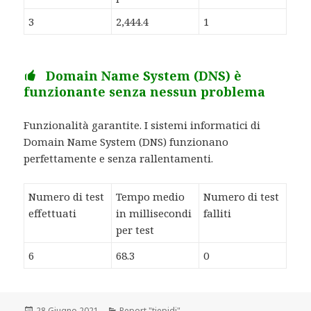
3
2,444.4
1
Domain Name System (DNS) è
funzionante senza nessun problema
Funzionalità garantite. I sistemi informatici di
Domain Name System (DNS) funzionano
perfettamente e senza rallentamenti.
Numero di test
Tempo medio
Numero di test
effettuati
in millisecondi
falliti
per test
6
68.3
0
Scritto
28 Giugno 2021
Categorie
Report "tiepidi"