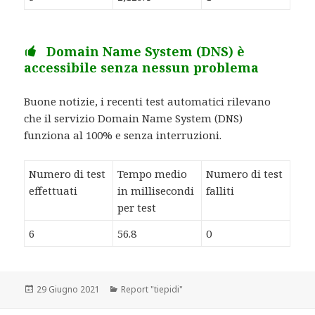
Domain Name System (DNS) è
accessibile senza nessun problema
Buone notizie, i recenti test automatici rilevano
che il servizio Domain Name System (DNS)
funziona al 100% e senza interruzioni.
Numero di test
Tempo medio
Numero di test
effettuati
in millisecondi
falliti
per test
6
56.8
0
Scritto
29 Giugno 2021
Categorie
Report "tiepidi"
il