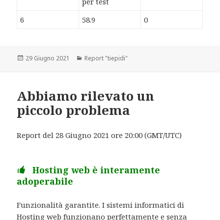
per test
6
58.9
0
Scritto
29 Giugno 2021
Categorie
Report "tiepidi"
il
Abbiamo rilevato un
piccolo problema
Report del 28 Giugno 2021 ore 20:00 (GMT/UTC)
Hosting web è interamente
adoperabile
Funzionalità garantite. I sistemi informatici di
Hosting web funzionano perfettamente e senza