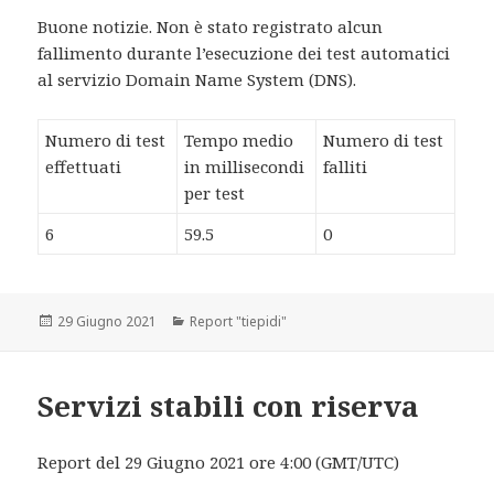
Buone notizie. Non è stato registrato alcun
fallimento durante l’esecuzione dei test automatici
al servizio Domain Name System (DNS).
Numero di test
Tempo medio
Numero di test
effettuati
in millisecondi
falliti
per test
6
59.5
0
Scritto
29 Giugno 2021
Categorie
Report "tiepidi"
il
Servizi stabili con riserva
Report del 29 Giugno 2021 ore 4:00 (GMT/UTC)