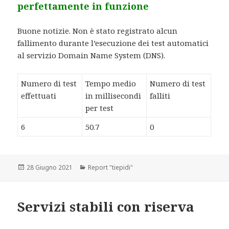
perfettamente in funzione
Buone notizie. Non è stato registrato alcun
fallimento durante l’esecuzione dei test automatici
al servizio Domain Name System (DNS).
Numero di test
Tempo medio
Numero di test
effettuati
in millisecondi
falliti
per test
6
50.7
0
Scritto
28 Giugno 2021
Categorie
Report "tiepidi"
il
Servizi stabili con riserva