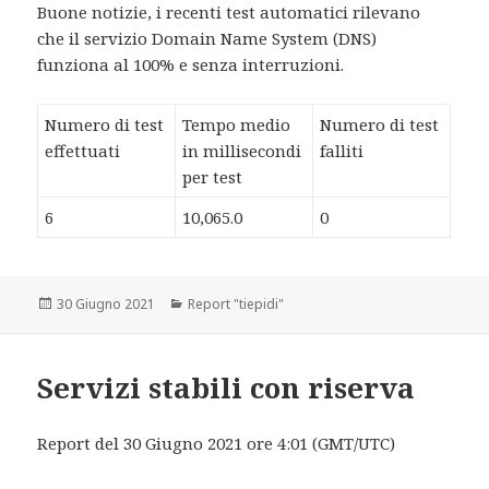
Buone notizie, i recenti test automatici rilevano
che il servizio Domain Name System (DNS)
funziona al 100% e senza interruzioni.
Numero di test
Tempo medio
Numero di test
effettuati
in millisecondi
falliti
per test
6
10,065.0
0
Scritto
30 Giugno 2021
Categorie
Report "tiepidi"
il
Servizi stabili con riserva
Report del 30 Giugno 2021 ore 4:01 (GMT/UTC)