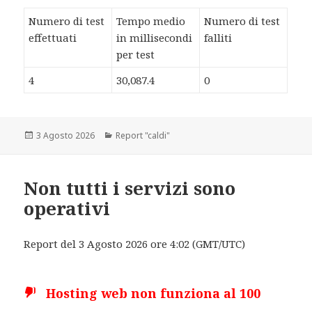
Numero di test
Tempo medio
Numero di test
effettuati
in millisecondi
falliti
per test
4
30,087.4
0
Scritto
3 Agosto 2026
Categorie
Report "caldi"
il
Non tutti i servizi sono
operativi
Report del 3 Agosto 2026 ore 4:02 (GMT/UTC)
Hosting web non funziona al 100