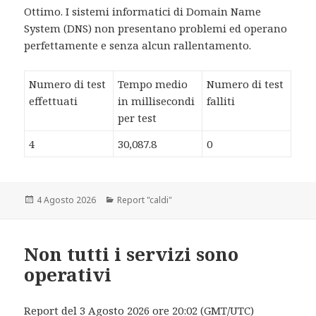
Ottimo. I sistemi informatici di Domain Name
System (DNS) non presentano problemi ed operano
perfettamente e senza alcun rallentamento.
Numero di test
Tempo medio
Numero di test
effettuati
in millisecondi
falliti
per test
4
30,087.8
0
Scritto
4 Agosto 2026
Categorie
Report "caldi"
il
Non tutti i servizi sono
operativi
Report del 3 Agosto 2026 ore 20:02 (GMT/UTC)