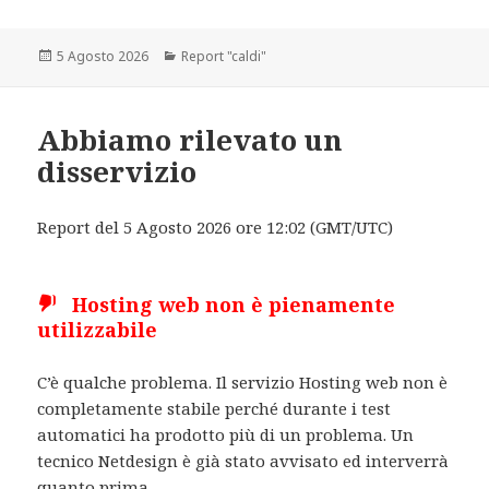
Scritto
5 Agosto 2026
Categorie
Report "caldi"
il
Abbiamo rilevato un
disservizio
Report del 5 Agosto 2026 ore 12:02 (GMT/UTC)
Hosting web non è pienamente
utilizzabile
C’è qualche problema. Il servizio Hosting web non è
completamente stabile perché durante i test
automatici ha prodotto più di un problema. Un
tecnico Netdesign è già stato avvisato ed interverrà
quanto prima.