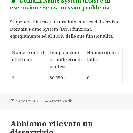
Domain Name System (DNS) è in
esecuzione senza nessun problema
Stupendo, l’infrastruttura informatica del servizio
Domain Name System (DNS) funziona
egregiamente ed al 100% delle sue funzionalità.
Numero di test
Tempo medio
Numero di test
effettuati
in millisecondi
falliti
per test
4
30,080.4
0
Scritto
4 Agosto 2026
Categorie
Report "caldi"
il
Abbiamo rilevato un
disservizio