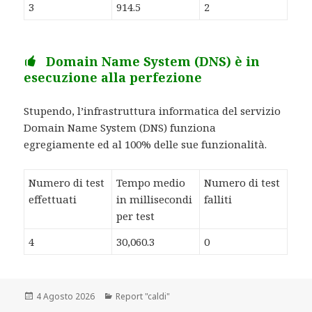
3
914.5
2
Domain Name System (DNS) è in
esecuzione alla perfezione
Stupendo, l’infrastruttura informatica del servizio
Domain Name System (DNS) funziona
egregiamente ed al 100% delle sue funzionalità.
Numero di test
Tempo medio
Numero di test
effettuati
in millisecondi
falliti
per test
4
30,060.3
0
Scritto
4 Agosto 2026
Categorie
Report "caldi"
il