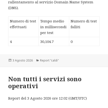
rallentamento al servizio Domain Name System
(DNS).
Numero di test
Tempo medio
Numero di test
effettuati
in millisecondi
falliti
per test
4
30,104.7
0
Scritto
3 Agosto 2026
Categorie
Report "caldi"
il
Non tutti i servizi sono
operativi
Report del 3 Agosto 2026 ore 12:02 (GMT/UTC)