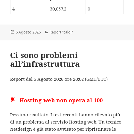
4
30,057.2
0
Scritto
6 Agosto 2026
Categorie
Report "caldi"
il
Ci sono problemi
all’infrastruttura
Report del 5 Agosto 2026 ore 20:02 (GMT/UTC)
Hosting web non opera al 100
Pessimo risultato. I test recenti hanno rilevato più
di un problema al servizio Hosting web. Un tecnico
Netdesign è già stato avvisato per ripristinare le