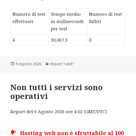
Numero di test
Tempo medio
Numero di test
effettuati
in millisecondi
falliti
per test
4
30,067.3
0
Scritto
6 Agosto 2026
Categorie
Report "caldi"
il
Non tutti i servizi sono
operativi
Report del 6 Agosto 2026 ore 4:02 (GMT/UTC)
Hosting web non è sfruttabile al 100