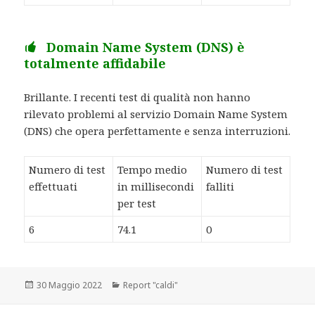
Domain Name System (DNS) è
totalmente affidabile
Brillante. I recenti test di qualità non hanno
rilevato problemi al servizio Domain Name System
(DNS) che opera perfettamente e senza interruzioni.
Numero di test
Tempo medio
Numero di test
effettuati
in millisecondi
falliti
per test
6
74.1
0
Scritto
30 Maggio 2022
Categorie
Report "caldi"
il