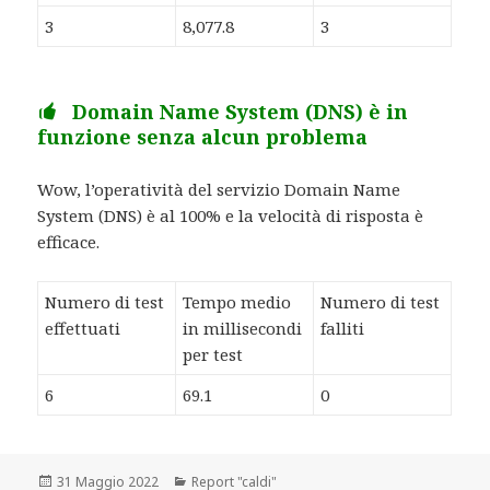
3
8,077.8
3
Domain Name System (DNS) è in
funzione senza alcun problema
Wow, l’operatività del servizio Domain Name
System (DNS) è al 100% e la velocità di risposta è
efficace.
Numero di test
Tempo medio
Numero di test
effettuati
in millisecondi
falliti
per test
6
69.1
0
Scritto
31 Maggio 2022
Categorie
Report "caldi"