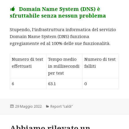
Domain Name System (DNS) è
sfruttabile senza nessun problema
Stupendo, l’infrastruttura informatica del servizio
Domain Name System (DNS) funziona
egregiamente ed al 100% delle sue funzionalità.
Numero di test
Tempo medio
Numero di test
effettuati
in millisecondi
falliti
per test
6
63.1
0
Scritto
29 Maggio 2022
Categorie
Report "caldi"
il
Abbiamo rilevato un