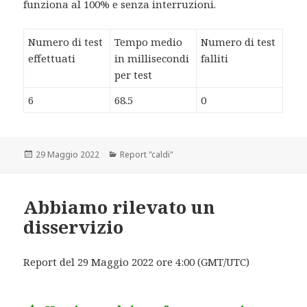
funziona al 100% e senza interruzioni.
Numero di test
Tempo medio
Numero di test
effettuati
in millisecondi
falliti
per test
6
68.5
0
Scritto
29 Maggio 2022
Categorie
Report "caldi"
il
Abbiamo rilevato un
disservizio
Report del 29 Maggio 2022 ore 4:00 (GMT/UTC)