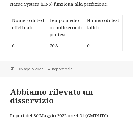
Name System (DNS) funziona alla perfezione.
Numero di test
Tempo medio
Numero di test
effettuati
in millisecondi
falliti
per test
6
70.8
0
Scritto
30 Maggio 2022
Categorie
Report "caldi"
il
Abbiamo rilevato un
disservizio
Report del 30 Maggio 2022 ore 4:01 (GMT/UTC)