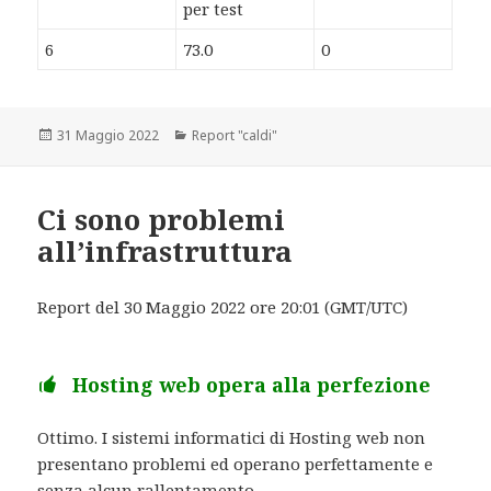
per test
6
73.0
0
Scritto
31 Maggio 2022
Categorie
Report "caldi"
il
Ci sono problemi
all’infrastruttura
Report del 30 Maggio 2022 ore 20:01 (GMT/UTC)
Hosting web opera alla perfezione
Ottimo. I sistemi informatici di Hosting web non
presentano problemi ed operano perfettamente e
senza alcun rallentamento.