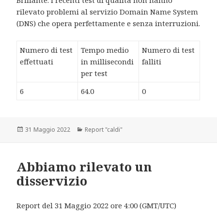
Brillante. I recenti test di qualità non hanno
rilevato problemi al servizio Domain Name System
(DNS) che opera perfettamente e senza interruzioni.
Numero di test
Tempo medio
Numero di test
effettuati
in millisecondi
falliti
per test
6
64.0
0
Scritto
31 Maggio 2022
Categorie
Report "caldi"
il
Abbiamo rilevato un
disservizio
Report del 31 Maggio 2022 ore 4:00 (GMT/UTC)