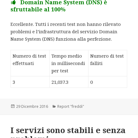
Domain Name System (DNS) è
sfruttabile al 100%
Eccellente. Tutti i recenti test non hanno rilevato
problemi e l’infrastruttura del servizio Domain
Name System (DNS) funziona alla perfezione.
Numero di test
Tempo medio
Numero di test
effettuati
in millisecondi
falliti
per test
3
21,037.3
0
Scritto
29 Dicembre 2016
Categorie
Report "freddi"
il
I servizi sono stabili e senza