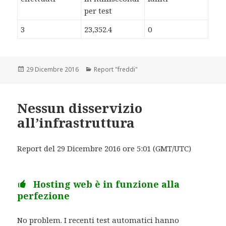
per test
3
23,352.4
0
Scritto
29 Dicembre 2016
Categorie
Report "freddi"
il
Nessun disservizio
all’infrastruttura
Report del 29 Dicembre 2016 ore 5:01 (GMT/UTC)
Hosting web è in funzione alla
perfezione
No problem. I recenti test automatici hanno