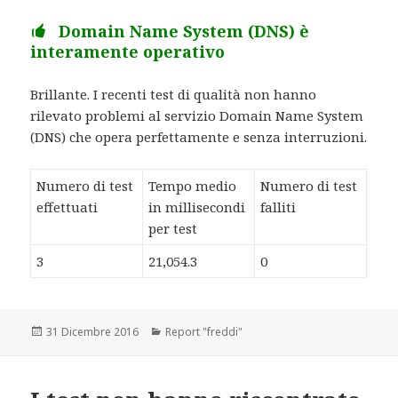
Domain Name System (DNS) è
interamente operativo
Brillante. I recenti test di qualità non hanno
rilevato problemi al servizio Domain Name System
(DNS) che opera perfettamente e senza interruzioni.
Numero di test
Tempo medio
Numero di test
effettuati
in millisecondi
falliti
per test
3
21,054.3
0
Scritto
31 Dicembre 2016
Categorie
Report "freddi"
il