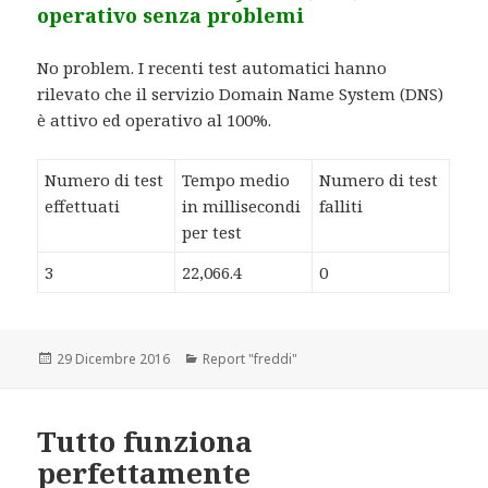
operativo senza problemi
No problem. I recenti test automatici hanno
rilevato che il servizio Domain Name System (DNS)
è attivo ed operativo al 100%.
Numero di test
Tempo medio
Numero di test
effettuati
in millisecondi
falliti
per test
3
22,066.4
0
Scritto
29 Dicembre 2016
Categorie
Report "freddi"
il
Tutto funziona
perfettamente