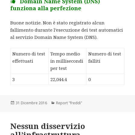
Domain Name System (DNS)
funziona alla perfezione
Buone notizie. Non è stato registrato alcun
fallimento durante l’esecuzione dei test automatici
al servizio Domain Name System (DNS).
Numero di test
Tempo medio
Numero di test
effettuati
in millisecondi
falliti
per test
3
22,044.4
0
Scritto
31 Dicembre 2016
Categorie
Report "freddi"
il
Nessun disservizio
all’infrastruttura