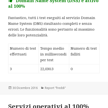
Domain Name System (DNS) è attivo
al 100%
Fantastico, tutti i test eseguiti al servizio Domain
Name System (DNS) risultanto completi e senza
errori. Le funzionalità sono pertanto al massimo
delle loro potenzialità.
Numero di test
Tempo medio
Numero di test
effettuati
in millisecondi
falliti
per test
3
22,030.3
0
Scritto
30 Dicembre 2016
Categorie
Report "freddi"
il
Servizi operativi al 100%