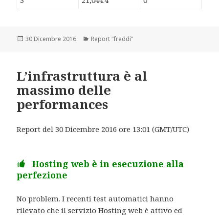
3
21,044.4
0
Scritto
30 Dicembre 2016
Categorie
Report "freddi"
il
L’infrastruttura è al
massimo delle
performances
Report del 30 Dicembre 2016 ore 13:01 (GMT/UTC)
Hosting web è in esecuzione alla
perfezione
No problem. I recenti test automatici hanno
rilevato che il servizio Hosting web è attivo ed