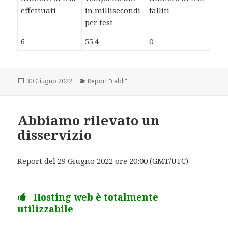
effettuati
in millisecondi
falliti
per test
6
55.4
0
Scritto
30 Giugno 2022
Categorie
Report "caldi"
il
Abbiamo rilevato un
disservizio
Report del 29 Giugno 2022 ore 20:00 (GMT/UTC)
Hosting web è totalmente
utilizzabile