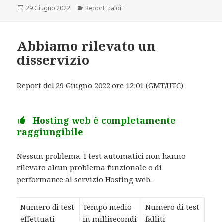
Scritto
29 Giugno 2022
Categorie
Report "caldi"
il
Abbiamo rilevato un
disservizio
Report del 29 Giugno 2022 ore 12:01 (GMT/UTC)
Hosting web è completamente
raggiungibile
Nessun problema. I test automatici non hanno
rilevato alcun problema funzionale o di
performance al servizio Hosting web.
Numero di test
Tempo medio
Numero di test
effettuati
in millisecondi
falliti