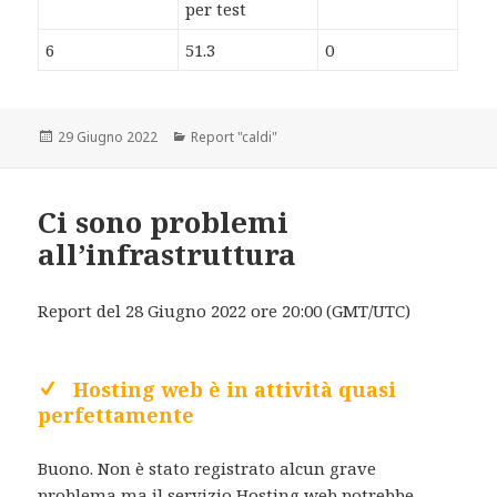
per test
6
51.3
0
Scritto
29 Giugno 2022
Categorie
Report "caldi"
il
Ci sono problemi
all’infrastruttura
Report del 28 Giugno 2022 ore 20:00 (GMT/UTC)
Hosting web è in attività quasi
perfettamente
Buono. Non è stato registrato alcun grave
problema ma il servizio Hosting web potrebbe