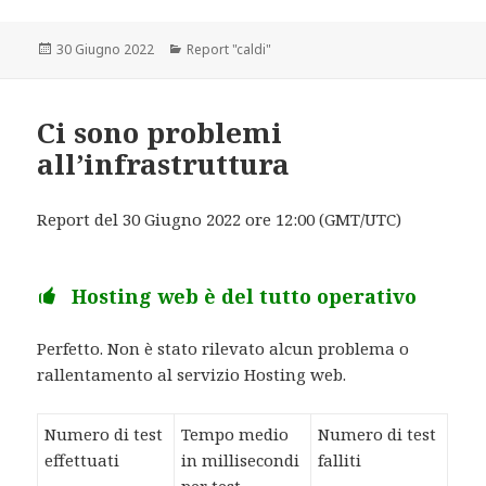
Scritto
30 Giugno 2022
Categorie
Report "caldi"
il
Ci sono problemi
all’infrastruttura
Report del 30 Giugno 2022 ore 12:00 (GMT/UTC)
Hosting web è del tutto operativo
Perfetto. Non è stato rilevato alcun problema o
rallentamento al servizio Hosting web.
Numero di test
Tempo medio
Numero di test
effettuati
in millisecondi
falliti
per test