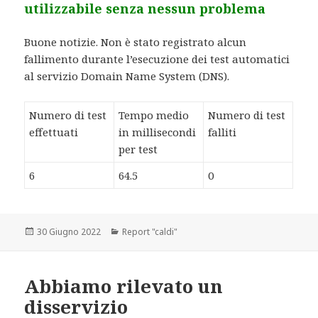
utilizzabile senza nessun problema
Buone notizie. Non è stato registrato alcun
fallimento durante l’esecuzione dei test automatici
al servizio Domain Name System (DNS).
Numero di test
Tempo medio
Numero di test
effettuati
in millisecondi
falliti
per test
6
64.5
0
Scritto
30 Giugno 2022
Categorie
Report "caldi"
il
Abbiamo rilevato un
disservizio