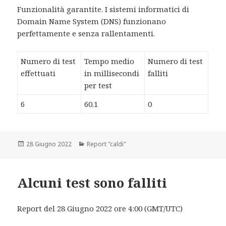
Funzionalità garantite. I sistemi informatici di
Domain Name System (DNS) funzionano
perfettamente e senza rallentamenti.
Numero di test
Tempo medio
Numero di test
effettuati
in millisecondi
falliti
per test
6
60.1
0
Scritto
28 Giugno 2022
Categorie
Report "caldi"
il
Alcuni test sono falliti
Report del 28 Giugno 2022 ore 4:00 (GMT/UTC)