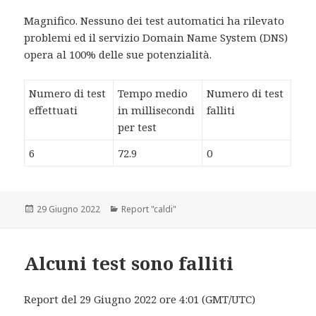
Magnifico. Nessuno dei test automatici ha rilevato
problemi ed il servizio Domain Name System (DNS)
opera al 100% delle sue potenzialità.
Numero di test
Tempo medio
Numero di test
effettuati
in millisecondi
falliti
per test
6
72.9
0
Scritto
29 Giugno 2022
Categorie
Report "caldi"
il
Alcuni test sono falliti
Report del 29 Giugno 2022 ore 4:01 (GMT/UTC)