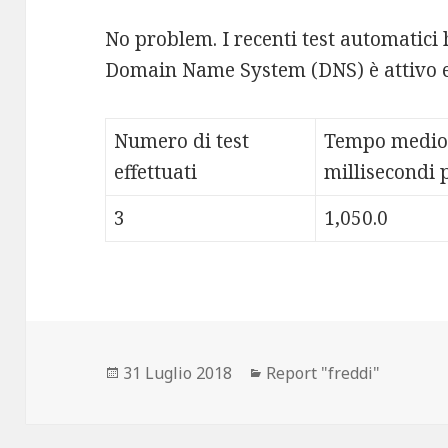
No problem. I recenti test automatici 
Domain Name System (DNS) è attivo e
Numero di test
Tempo medio
effettuati
millisecondi p
3
1,050.0
Scritto
31 Luglio 2018
Categorie
Report "freddi"
il