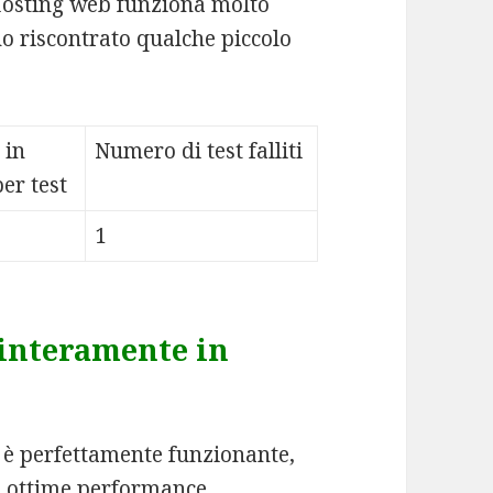
Hosting web funziona molto
o riscontrato qualche piccolo
 in
Numero di test falliti
er test
1
 interamente in
) è perfettamente funzionante,
e ottime performance.