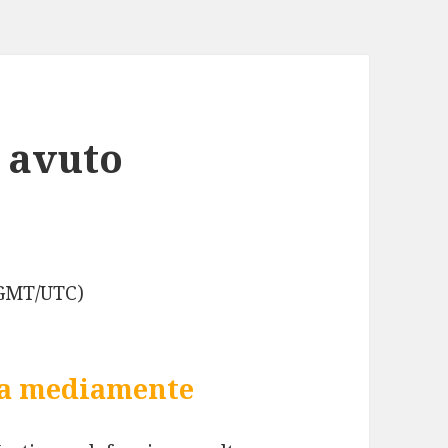
o avuto
(GMT/UTC)
na mediamente