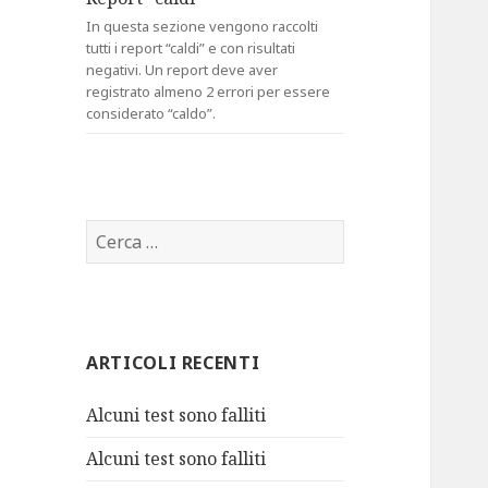
In questa sezione vengono raccolti
tutti i report “caldi” e con risultati
negativi. Un report deve aver
registrato almeno 2 errori per essere
considerato “caldo”.
R
i
c
e
r
ARTICOLI RECENTI
c
a
Alcuni test sono falliti
p
e
Alcuni test sono falliti
r