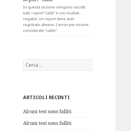
In questa sezione vengono raccolti
tutti i report “caldi” e con risultati
negativi. Un report deve aver
registrato almeno 2 errori per essere
considerato “caldo”.
R
i
c
e
r
ARTICOLI RECENTI
c
a
Alcuni test sono falliti
p
e
Alcuni test sono falliti
r