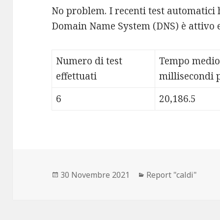
No problem. I recenti test automatici 
Domain Name System (DNS) è attivo e
Numero di test
Tempo medio
effettuati
millisecondi p
6
20,186.5
Scritto
30 Novembre 2021
Categorie
Report "caldi"
il