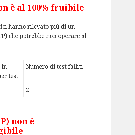
n è al 100% fruibile
tici hanno rilevato più di un
TP) che potrebbe non operare al
 in
Numero di test falliti
er test
2
P) non è
ibile