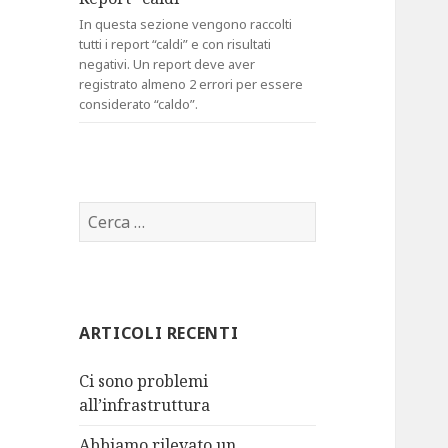
In questa sezione vengono raccolti
tutti i report “caldi” e con risultati
negativi. Un report deve aver
registrato almeno 2 errori per essere
considerato “caldo”.
R
i
c
e
r
ARTICOLI RECENTI
c
a
Ci sono problemi
p
all’infrastruttura
e
r
Abbiamo rilevato un