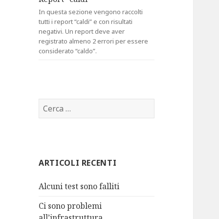
In questa sezione vengono raccolti
tutti i report “caldi” e con risultati
negativi. Un report deve aver
registrato almeno 2 errori per essere
considerato “caldo”.
R
i
c
e
r
ARTICOLI RECENTI
c
a
Alcuni test sono falliti
p
e
Ci sono problemi
r
all’infrastruttura