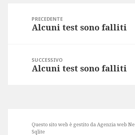
Navigazione
articoli
PRECEDENTE
Alcuni test sono falliti
Articolo
precedente:
SUCCESSIVO
Alcuni test sono falliti
Articolo
successivo:
Questo sito web è gestito da
Agenzia web
Net
Sqlite