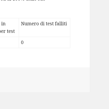
 in
Numero di test falliti
er test
0
"