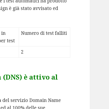
 i test automatici ha prodotto
ign è già stato avvisato ed
 in
Numero di test falliti
er test
2
DNS) è attivo al
ca del servizio Domain Name
ed al 100% delle sue