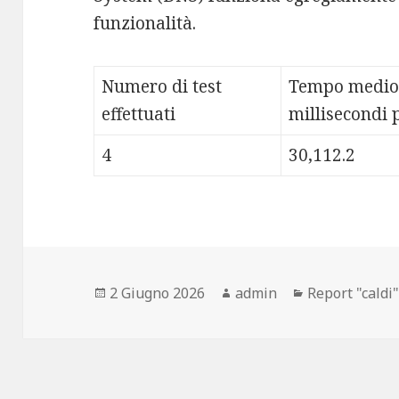
funzionalità.
Numero di test
Tempo medio
effettuati
millisecondi p
4
30,112.2
Scritto
2 Giugno 2026
Autore
admin
Categorie
Report "caldi
il