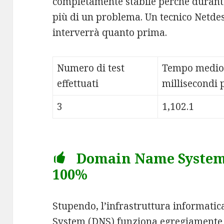
completamente stabile perché durante
più di un problema. Un tecnico Netdes
interverrà quanto prima.
Numero di test
Tempo medio
effettuati
millisecondi p
3
1,102.1
Domain Name System (
100%
Stupendo, l’infrastruttura informati
System (DNS) funziona egregiamente 