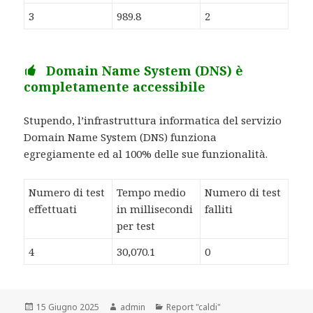
3
989.8
2
Domain Name System (DNS) è
completamente accessibile
Stupendo, l’infrastruttura informatica del servizio
Domain Name System (DNS) funziona
egregiamente ed al 100% delle sue funzionalità.
Numero di test
Tempo medio
Numero di test
effettuati
in millisecondi
falliti
per test
4
30,070.1
0
Scritto
15 Giugno 2025
Autore
admin
Categorie
Report "caldi"