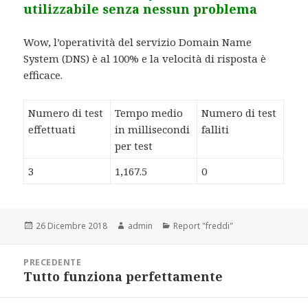
utilizzabile senza nessun problema
Wow, l’operatività del servizio Domain Name
System (DNS) è al 100% e la velocità di risposta è
efficace.
Numero di test
Tempo medio
Numero di test
effettuati
in millisecondi
falliti
per test
3
1,167.5
0
Scritto
26 Dicembre 2018
Autore
admin
Categorie
Report "freddi"
il
Navigazione
PRECEDENTE
articoli
Tutto funziona perfettamente
Articolo
precedente: