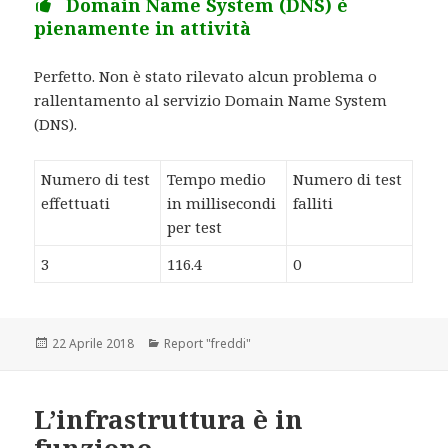
Domain Name System (DNS) è
pienamente in attività
Perfetto. Non è stato rilevato alcun problema o
rallentamento al servizio Domain Name System
(DNS).
Numero di test
Tempo medio
Numero di test
effettuati
in millisecondi
falliti
per test
3
116.4
0
Scritto
22 Aprile 2018
Categorie
Report "freddi"
il
L’infrastruttura è in