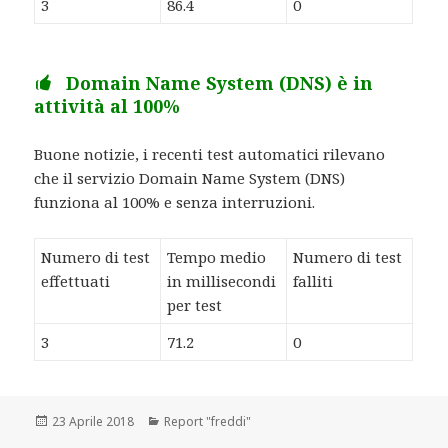
3
86.4
0
Domain Name System (DNS) è in
attività al 100%
Buone notizie, i recenti test automatici rilevano
che il servizio Domain Name System (DNS)
funziona al 100% e senza interruzioni.
Numero di test
Tempo medio
Numero di test
effettuati
in millisecondi
falliti
per test
3
71.2
0
Scritto
23 Aprile 2018
Categorie
Report "freddi"
il