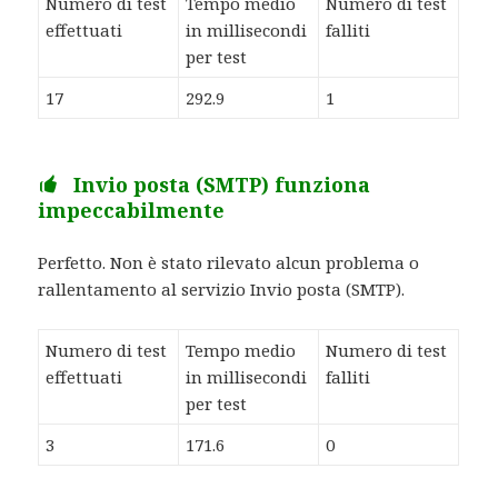
Numero di test
Tempo medio
Numero di test
effettuati
in millisecondi
falliti
per test
17
292.9
1
Invio posta (SMTP) funziona
impeccabilmente
Perfetto. Non è stato rilevato alcun problema o
rallentamento al servizio Invio posta (SMTP).
Numero di test
Tempo medio
Numero di test
effettuati
in millisecondi
falliti
per test
3
171.6
0