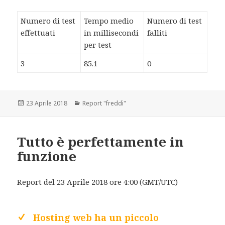
Numero di test
Tempo medio
Numero di test
effettuati
in millisecondi
falliti
per test
3
85.1
0
Scritto
23 Aprile 2018
Categorie
Report "freddi"
il
Tutto è perfettamente in
funzione
Report del 23 Aprile 2018 ore 4:00 (GMT/UTC)
Hosting web ha un piccolo