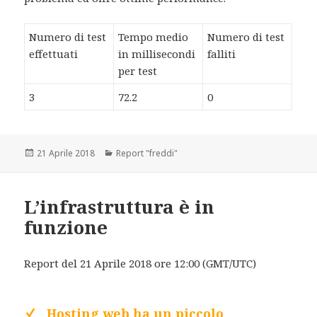
Numero di test
Tempo medio
Numero di test
effettuati
in millisecondi
falliti
per test
3
72.2
0
Scritto
21 Aprile 2018
Categorie
Report "freddi"
il
L’infrastruttura è in
funzione
Report del 21 Aprile 2018 ore 12:00 (GMT/UTC)
Hosting web ha un piccolo