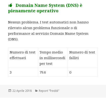
Domain Name System (DNS) è
pienamente operativo
Nessun problema. I test automatici non hanno
rilevato alcun problema funzionale o di
performance al servizio Domain Name System
(DNS).
Numero di test
Tempo medio
Numero di test
effettuati
in millisecondi
falliti
per test
3
79.6
0
Scritto
22 Aprile 2018
Categorie
Report "freddi"
il